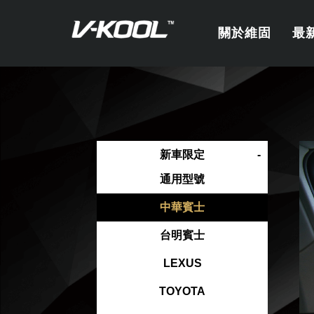
關於維固
最
新車限定
通用型號
中華賓士
台明賓士
LEXUS
TOYOTA