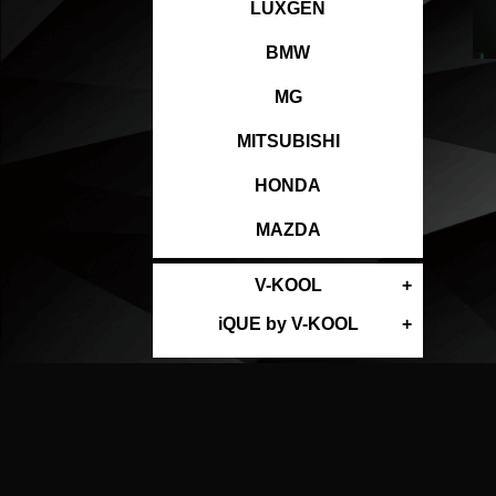
LUXGEN
BMW
MG
MITSUBISHI
HONDA
MAZDA
V-KOOL
iQUE by V-KOOL