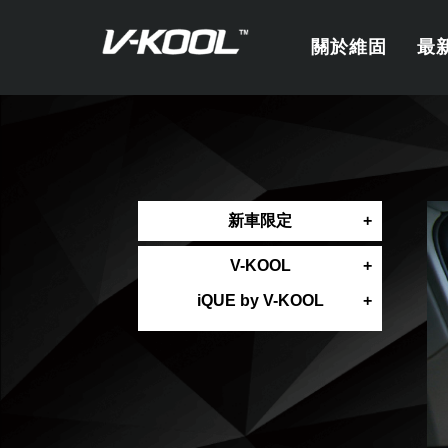
關於維固
最
新車限定
V-KOOL
iQUE by V-KOOL