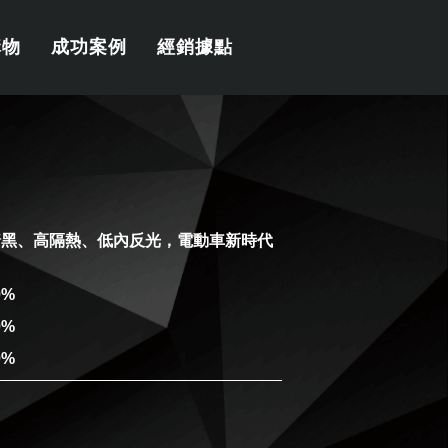
購物
成功案例
經銷據點
雅黯黑、高隔熱、低內反光，電動車新時代
0%
0%
0%