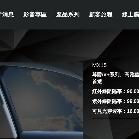
新消息
影音專區
產品系列
顧客旅程
線上
MX15
尊爵iV+系列、高
首選
紅外線阻隔率：90.0
紫外線阻隔率：99.0
可見光穿透率：16.0