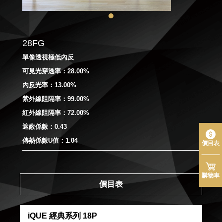
28FG
單像透視極低內反
可見光穿透率：28.00%
內反光率：13.00%
紫外線阻隔率：99.00%
紅外線阻隔率：72.00%
遮蔽係數：0.43
傳熱係數U值：1.04
價目表
購物車
價目表
iQUE 經典系列 18P