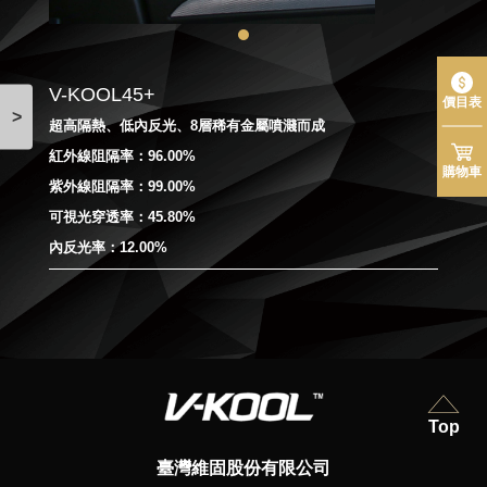
V-KOOL45+
價目表
>
超高隔熱、低內反光、8層稀有金屬噴濺而成
紅外線阻隔率：96.00%
購物車
紫外線阻隔率：99.00%
可視光穿透率：45.80%
內反光率：12.00%
Top
臺灣維固股份有限公司