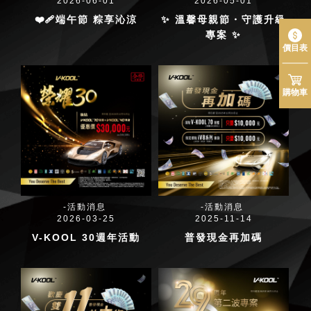
2026-06-01
2026-05-01
❤️‍🩹端午節 粽享沁涼
✨ 溫馨母親節・守護升級
專案 ✨
價目表
購物車
活動消息
活動消息
2026-03-25
2025-11-14
V-KOOL 30週年活動
普發現金再加碼