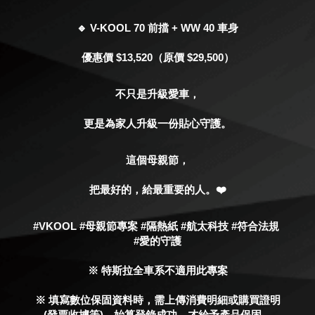
🔹 V-KOOL 70 前擋 + WW 40 車身
優惠價 $13,520（原價 $29,500）
不只是升級愛車，
更是為家人升級一份貼心守護。
這個母親節，
把最好的，給最重要的人。❤️
#VKOOL #母親節專案 #隔熱紙 #航太科技 #符合法規 
#愛的守護
※ 特斯拉全車系不適用此專案
※ 填寫數位保固資料時，需上傳消費明細或購買證明
(發票收據等)，始算登錄成功，才給予產品保固。