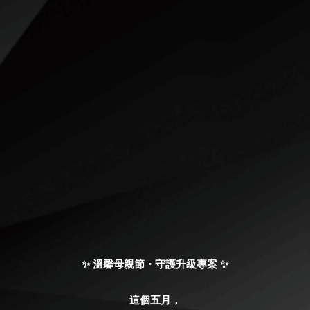
✨ 溫馨母親節・守護升級專案 ✨
這個五月，