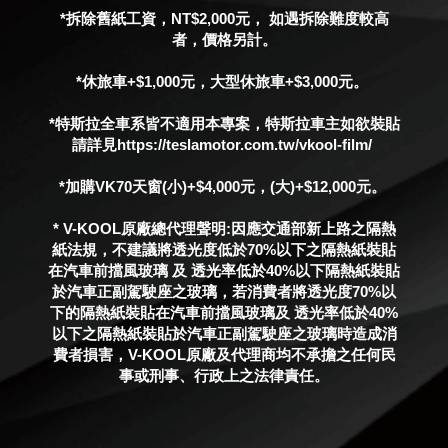
*拆除舊紙工資，NT$2,000元， 如遇拆除難度較高
者，價格另計。
*休旅車+$1,000元，大型休旅車+$3,000元。 
*特斯拉全車系皆不適用本專案，特斯拉車主如欲裝貼
請詳見https://teslamotor.com.tw/vkool-film/ 
*加購VK70天窗(小)+$4,000元，(大)+$12,000元。 
* V-KOOL原廠總代理聲明:因應交通部新上路之隔熱
紙法規，不建議將透光度低於70%以下之隔熱紙裝貼
在汽車前擋風玻璃 及 透光率低於40%以下隔熱紙裝貼
於汽車正副駕駛座之玻璃，若消費者將透光度70%以
下的隔熱紙裝貼在汽車前擋風玻璃及 透光率低於40%
以下之隔熱紙裝貼於汽車正副駕駛座之玻璃時造成消
費者損害，V-KOOL原廠及代理商均不承擔
之
任何民
事或刑事、行政上之法律責任。