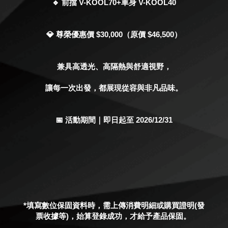
🔹 前擋 V-KOOL70+車身 V-KOOL40
💎 尊榮優惠價 $30,000（原價 $46,500）
兼具高透光、高隔熱與舒適視野，
讓每一次出發，都展現從容與非凡品味。
📅 活動期間｜即日起至 2026/12/31
*填寫數位保固資料時，需上傳消費明細或購買證明(發
票收據等)，始算登錄成功，才給予產品保固。 