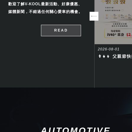
歡迎了解V-KOOL最新活動、好康優惠、
媒體新聞，不錯過任何關心愛車的機會。
w
View
READ
2026-05-01
2026-08-01
✨ 溫馨母親節・守護升級專案 ✨
👨‍👧‍👦 父
AUTOMOTIVE