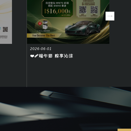
View
View
2026-06-01
2
❤️‍🩹端午節 粽享沁涼