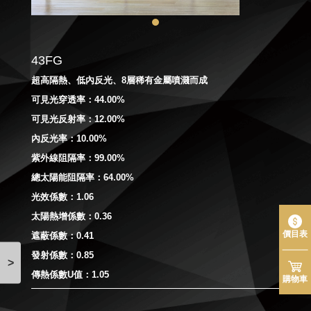
43FG
超高隔熱、低內反光、8層稀有金屬噴濺而成
可見光穿透率：44.00%
可見光反射率：12.00%
內反光率：10.00%
紫外線阻隔率：99.00%
總太陽能阻隔率：64.00%
光效係數：1.06
太陽熱增係數：0.36
價目表
遮蔽係數：0.41
發射係數：0.85
>
傳熱係數U值：1.05
購物車