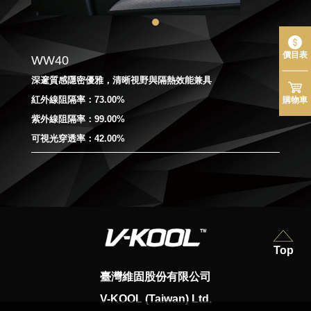
價目表
WW40
深邃質感隱密優雅，清晰視野與隔熱效能兼具
紅外線阻隔率：73.00%
購物車
紫外線阻隔率：99.00%
可視光穿透率：42.00%
Top
臺灣維固股份有限公司
V-KOOL (Taiwan) Ltd.