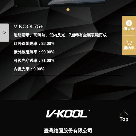
V-KOOL75+
價目表
>
透明清晰、高隔熱、低內反光、7層稀有金屬噴濺而成
紅外線阻隔率：93.00%
購物車
紫外線阻隔率：99.00%
可視光穿透率：71.00%
內反光率：9.00%
Top
臺灣維固股份有限公司